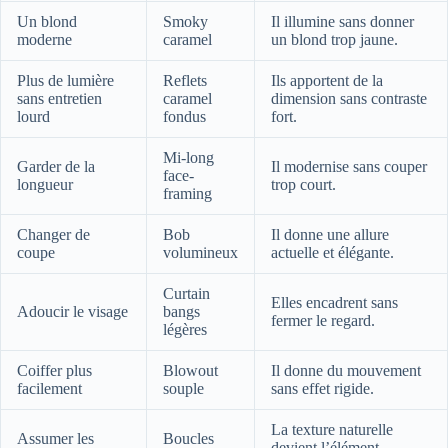
Un blond
Smoky
Il illumine sans donner
moderne
caramel
un blond trop jaune.
Plus de lumière
Reflets
Ils apportent de la
sans entretien
caramel
dimension sans contraste
lourd
fondus
fort.
Mi-long
Garder de la
Il modernise sans couper
face-
longueur
trop court.
framing
Changer de
Bob
Il donne une allure
coupe
volumineux
actuelle et élégante.
Curtain
Elles encadrent sans
Adoucir le visage
bangs
fermer le regard.
légères
Coiffer plus
Blowout
Il donne du mouvement
facilement
souple
sans effet rigide.
La texture naturelle
Assumer les
Boucles
devient l’élément